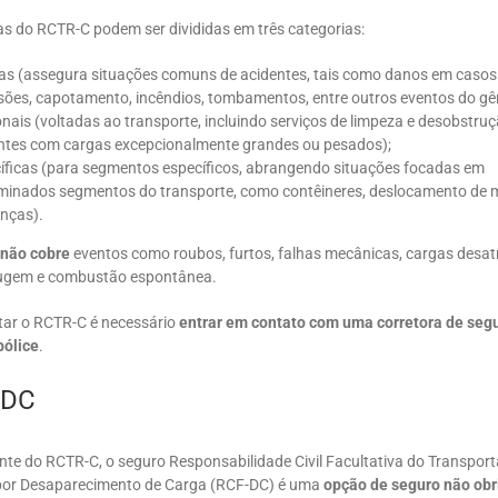
as do RCTR-C podem ser divididas em três categorias:
as (assegura situações comuns de acidentes, tais como danos em casos 
sões, capotamento, incêndios, tombamentos, entre outros eventos do gê
onais (voltadas ao transporte, incluindo serviços de limpeza e desobstruç
ntes com cargas excepcionalmente grandes ou pesados);
íficas (para segmentos específicos, abrangendo situações focadas em
minados segmentos do transporte, como contêineres, deslocamento de 
nças).
não cobre
eventos como roubos, furtos, falhas mecânicas, cargas desat
rrugem e combustão espontânea.
tar o RCTR-C é necessário
entrar em contato com uma corretora de seg
pólice
.
-DC
nte do RCTR-C, o seguro Responsabilidade Civil Facultativa do Transpor
por Desaparecimento de Carga (RCF-DC) é uma
opção de seguro não obr