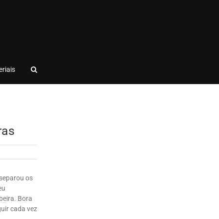
riais
ras
 separou os
eu
beira. Bora
guir cada vez