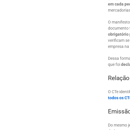
em cada pe
mercadorias
O manifesto
documento t
obrigatório
verificam s
empresa na 
Dessa forma
que foi
decl
Relação
O CTe identi
todos os CT
Emissã
Do mesmo je