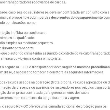
 aos transportadores rodoviários de cargas.
ade, caso seja do seu interesse, deve ser contratada em conjunto com a 
incipal propósito é
cobrir perdas decorrentes do desaparecimento com
ado por situações como:
riação indébita ou estelionato.
 simples ou qualificado.
são simples ou mediante sequestro.
 durante o transporte.
 que o autor do crime tenha assumido o controle do veículo transportad
 ameaça ou violência contra o motorista.
ir o seguro RCF-DC, o transportador deve
seguir os mesmos procedimen
ém disso, é necessário fornecer à corretora as seguintes informações:
 dos veículos usados na operação (frota própria, veículos agregados ou de
rmação da presença ou ausência de rastreadores nos veículos transport
ação da empresa contratada para gerenciamento de risco e
eamento/monitoramento da carga durante a viagem.
, o seguro RCF-DC oferece uma camada adicional de proteção para os