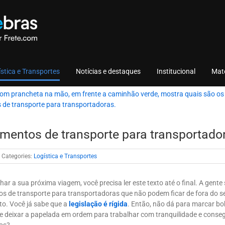
stica e Transportes
Notícias e destaques
Institucional
Mate
mentos de transporte para transportado
Categories:
Logística e Transportes
har a sua próxima viagem, você precisa ler este texto até o final. A gente
s de transporte para transportadoras que não podem ficar de fora do s
o. Você já sabe que a
legislação é rígida
. Então, não dá para marcar bo
 e deixar a papelada em ordem para trabalhar com tranquilidade e conse