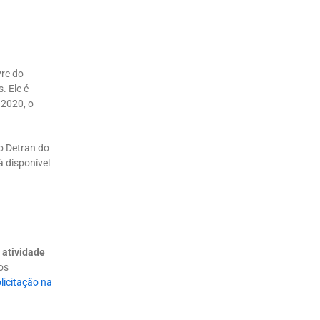
vre do
. Ele é
 2020, o
do Detran do
 disponível
 atividade
os
olicitação na