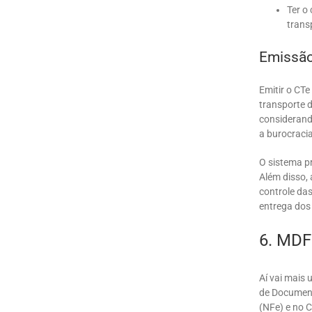
Ter o
trans
Emissã
Emitir o CT
transporte 
considerand
a burocraci
O sistema p
Além disso,
controle das
entrega dos
6. MDF
Aí vai mais
de Document
(NFe) e no 