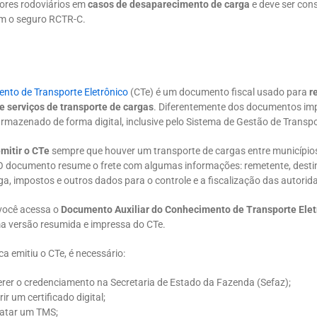
ores rodoviários em
casos de desaparecimento de carga
e deve ser con
m o seguro RCTR-C.
nto de Transporte Eletrônico
(CTe) é um documento fiscal usado para
r
e serviços de transporte de cargas
. Diferentemente dos documentos imp
armazenado de forma digital, inclusive pelo Sistema de Gestão de Transp
mitir o CTe
sempre que houver um transporte de cargas entre município
. O documento resume o frete com algumas informações: remetente, destin
ga, impostos e outros dados para o controle e a fiscalização das autorid
você acessa o
Documento Auxiliar do Conhecimento de Transporte Elet
a versão resumida e impressa do CTe.
a emitiu o CTe, é necessário:
rer o credenciamento na Secretaria de Estado da Fazenda (Sefaz);
ir um certificado digital;
atar um TMS;