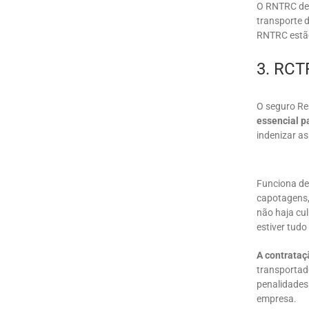
O RNTRC dev
transporte d
RNTRC estão
3. RCT
O seguro Re
essencial p
indenizar a
Funciona de
capotagens,
não haja cul
estiver tud
A contrataç
transportado
penalidades
empresa.