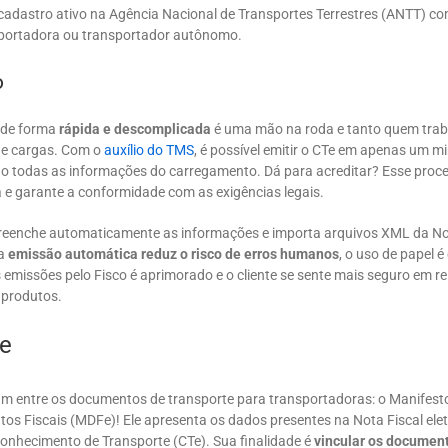
 cadastro ativo na Agência Nacional de Transportes Terrestres (ANTT) c
portadora ou transportador autônomo.
o
e de forma
rápida e descomplicada
é uma mão na roda e tanto quem tra
de cargas. Com o
auxílio do TMS
, é possível emitir o CTe em apenas um m
o todas as informações do carregamento. Dá para acreditar? Esse proce
a e garante a conformidade com as exigências legais.
reenche automaticamente as informações e importa arquivos XML da Not
 a
emissão automática reduz o risco de erros humanos
, o uso de papel é
 emissões pelo Fisco é aprimorado e o cliente se sente mais seguro em r
 produtos.
e
 um entre os documentos de transporte para transportadoras: o Manifesto
os Fiscais (MDFe)! Ele apresenta os dados presentes na Nota Fiscal ele
Conhecimento de Transporte (CTe). Sua finalidade é
vincular os document