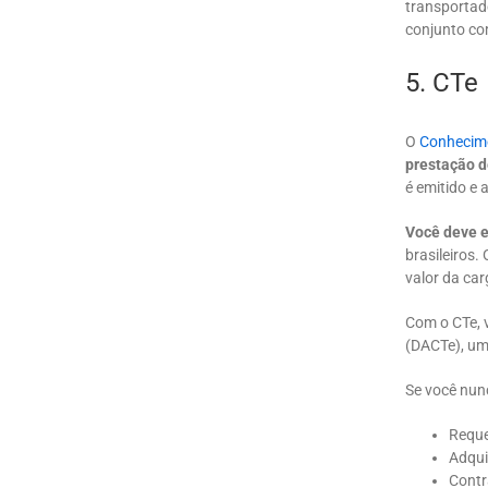
transportad
conjunto co
5. CTe
O
Conhecime
prestação d
é emitido e 
Você deve e
brasileiros
valor da car
Com o CTe, 
(DACTe), um
Se você nunc
Reque
Adquir
Contr