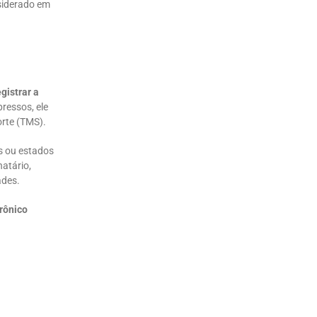
siderado em
egistrar a
ressos, ele
orte (TMS).
s ou estados
atário,
ades.
rônico