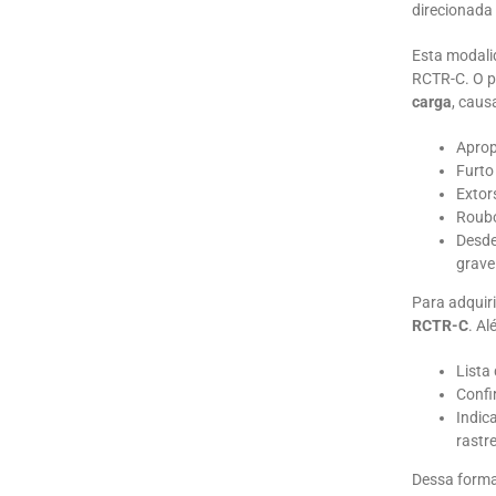
direcionada
Esta modalid
RCTR-C. O pr
carga
, caus
Aprop
Furto
Extor
Roubo
Desde
grave
Para adquir
RCTR-C
. Al
Lista
Confi
Indic
rastr
Dessa forma