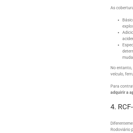
As cobertur
Básic
explo
Adici
acide
Espec
deter
muda
No entanto,
veículo, fe
Para contra
adquirir a a
4. RCF
Diferenteme
Rodoviário 