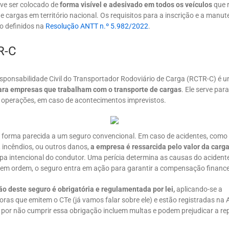
e ser colocado de
forma visível e adesivado em todos os veículos
que 
e cargas em território nacional. Os requisitos para a inscrição e a manu
 definidos na
Resolução ANTT n.º 5.982/2022
.
R-C
sponsabilidade Civil do Transportador Rodoviário de Carga (RCTR-C) é 
ara empresas que trabalham com o transporte de cargas
. Ele serve par
s operações, em caso de acontecimentos imprevistos.
 forma parecida a um seguro convencional. Em caso de acidentes, como 
 incêndios, ou outros danos,
a empresa é ressarcida pelo valor da carg
pa intencional do condutor. Uma perícia determina as causas do acidente
o em ordem, o seguro entra em ação para garantir a compensação finance
ão deste seguro é obrigatória e regulamentada por lei,
aplicando-se a
ras que emitem o CTe (já vamos falar sobre ele) e estão registradas na
 por não cumprir essa obrigação incluem multas e podem prejudicar a r