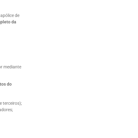
apólice de
pleto da
or mediante
tos do
 terceiros);
adores;