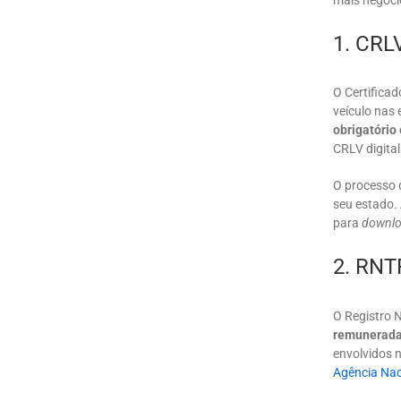
mais negóc
1. CRL
O Certificad
veículo nas
obrigatório
CRLV digital
O processo
seu estado.
para
downl
2. RN
O Registro 
remunerada
envolvidos n
Agência Nac