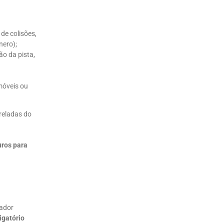
de colisões,
nero);
ão da pista,
móveis ou
reladas do
uros para
tador
igatório