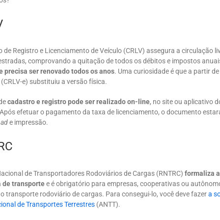
ios?
V
o de Registro e Licenciamento de Veículo (CRLV) assegura a circulação li
 estradas, comprovando a quitação de todos os débitos e impostos anuais
 e precisa ser renovado todos os anos
. Uma curiosidade é que a partir de
 (CRLV-e) substituiu a versão física.
 de
cadastro e registro pode ser realizado on-line
, no site ou aplicativo 
 Após efetuar o pagamento da taxa de licenciamento, o documento estará
oad
e impressão.
TRC
Nacional de Transportadores Rodoviários de Cargas (RNTRC)
formaliza a
 de transporte
e é obrigatório para empresas, cooperativas ou autônom
o transporte rodoviário de cargas. Para consegui-lo, você deve fazer
a s
ional de Transportes Terrestres
(ANTT).