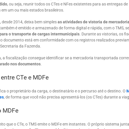
dido
, ou seja, reunir todos os CTes e NFes existentes para as entregas de
 em um ou mais estados brasileiros.
, desde 2014, deixa bem simples
as atividades de vistoria de mercadori
ambém é emitido e armazenado de forma digital e rápida, com o TMS, s
 para o transporte de cargas intermunicipais
. Durante as vistorias, os fi
e o documento está em conformidade com os registros realizados previa
Secretaria da Fazenda.
, a fiscalização consegue identificar se a mercadoria transportada corr
arado nos documentos
.
 entre CTe e MDFe
fica o proprietário da carga, o destinatário e o percurso até o destino. O
M
es
, de forma que você não precisa apresentá-los (os CTes) durante a via
o MDFe
ito que o CTe, o TMS emite o MDFe em instantes. O próprio sistema junt