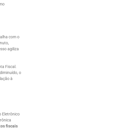
omo
balha com o
inuto,
sso agiliza
a Fiscal.
 diminuído, o
elação à
 Eletrônico
trônica
os fiscais