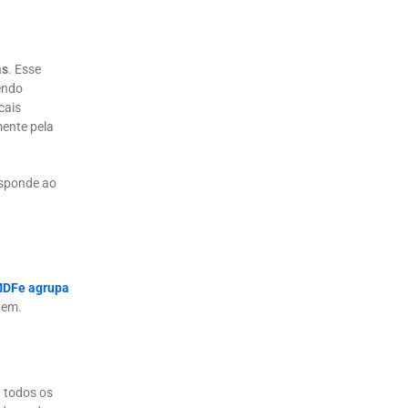
as
. Esse
endo
scais
mente pela
esponde ao
DFe agrupa
gem.
a todos os