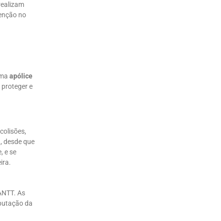
realizam
tenção no
uma
apólice
a proteger e
colisões,
a
, desde que
, e se
ira.
 ANTT. As
eputação da