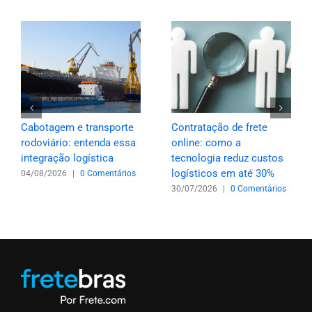
Cabotagem e transporte
Contratação de frete
rodoviário: entenda essa
online: como a
integração logística
tecnologia reduz custos
logísticos em até 30%
04/08/2026
|
0 Comentários
30/07/2026
|
0 Comentários