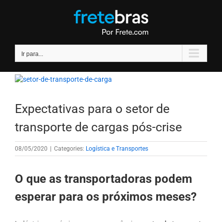
Ir
para
o
conteúdo
Ir para...
Expectativas para o setor de
transporte de cargas pós-crise
08/05/2020
|
Categories:
Logística e Transportes
O que as transportadoras podem
esperar para os próximos meses?