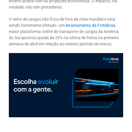
incerto acaba com as projeções econômicas. O impacto, na
verdade, não tem precedente.
O
setor de cargas
não ficou de fora da crise mundial e está
sendo fortemente afetado. Um
levantamento da Fretebras
,
maior plataforma online de transporte de cargas da América
do Sul apontou queda de 25% na oferta de fretes na primeira
semana de abril em relação ao mesmo período de março.