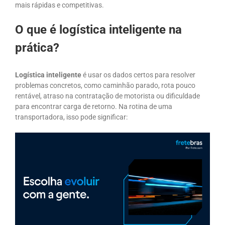
mais rápidas e competitivas.
O que é logística inteligente na
prática?
Logística inteligente
é usar os dados certos para resolver
problemas concretos, como caminhão parado, rota pouco
rentável, atraso na contratação de motorista ou dificuldade
para encontrar carga de retorno. Na rotina de uma
transportadora, isso pode significar: