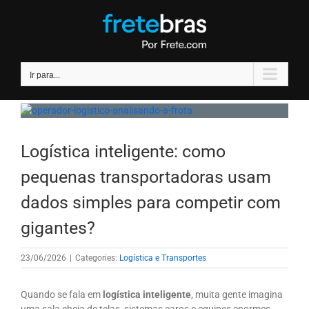
Ir
para
o
conteúdo
Ir para...
Logística inteligente: como
pequenas transportadoras usam
dados simples para competir com
gigantes?
23/06/2026
|
Categories:
Logística e Transportes
Quando se fala em
logística inteligente
, muita gente imagina