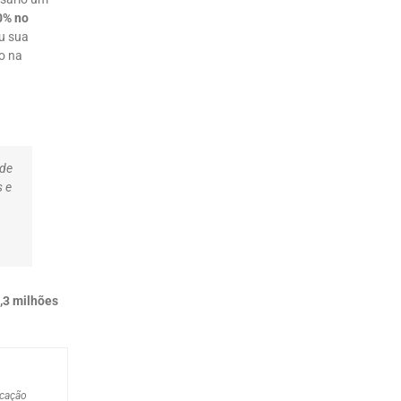
0% no
u sua
o na
 de
s e
1,3 milhões
ucação