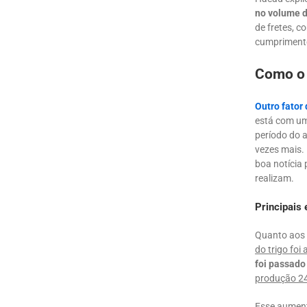
no volume d
de fretes, 
cumprimento
Como o 
Outro fator 
está com um
período do 
vezes mais.
boa notícia
realizam.
Principais
Quanto aos 
do trigo foi
foi passado
produção 24
Esse aumento