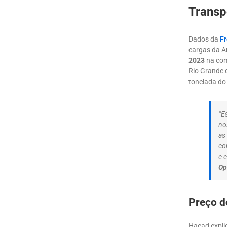
Transp
Dados da
Fr
cargas da A
2023
na com
Rio Grande 
tonelada do 
“E
no
as
co
e 
Op
Preço d
Hacad expli