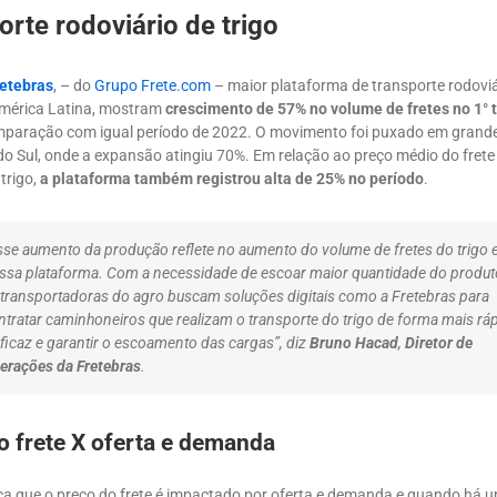
orte rodoviário de trigo
etebras
, – do
Grupo Frete.com
– maior plataforma de transporte rodoviá
mérica Latina, mostram
crescimento de 57% no volume de fretes no 1° 
paração com igual período de 2022. O movimento foi puxado em grande
do Sul, onde a expansão atingiu 70%. Em relação ao preço médio do frete
trigo,
a plataforma também registrou alta de 25% no período
.
sse aumento da produção reflete no aumento do volume de fretes do trigo
ssa plataforma. Com a necessidade de escoar maior quantidade do produt
 transportadoras do agro buscam soluções digitais como a Fretebras para
ntratar caminhoneiros que realizam o transporte do trigo de forma mais rá
eficaz e garantir o escoamento das cargas”, diz
Bruno Hacad
,
Diretor de
erações da Fretebras
.
o frete X oferta e demanda
ca que
o preço do frete é impactado por oferta e demanda
e quando há 