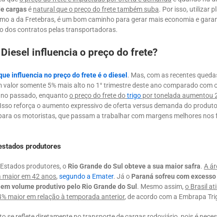
e cargas
é
natural que o preço do frete também suba
. Por isso, utilizar
como a da Fretebras, é um bom caminho para gerar mais economia e garan
 dos contratos pelas transportadoras.
Diesel influencia o preço do frete?
que influencia no preço do frete é o diesel
. Mas, com as recentes queda
 valor somente 5% mais alto no 1° trimestre deste ano comparado com
ano passado, enquanto
o preço do frete do
trigo
por tonelada aumentou 
 Isso reforça o aumento expressivo de oferta versus demanda do produto
 para os motoristas, que passam a trabalhar com margens melhores nos 
 estados produtores
Estados produtores, o
Rio Grande do Sul obteve a sua maior safra
.
A ár
 a maior em 42 anos
,
segundo a Emater
. Já o
Paraná sofreu com excesso
 em volume produtivo pelo Rio Grande do Sul
. Mesmo assim,
o Brasil a
% maior em relação à temporada anterior
, de acordo com a Embrapa Tri
 se reflete diretamente no transporte de cargas rodoviário, pois é nece