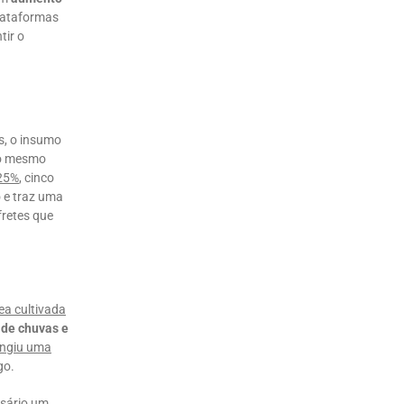
 plataformas
tir o
s, o insumo
 o mesmo
25%
, cinco
 e traz uma
fretes que
ea cultivada
 de chuvas e
tingiu uma
go.
ssário um