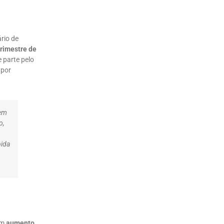
rio de
trimestre de
 parte pelo
 por
 em
o,
pida
um
aumento