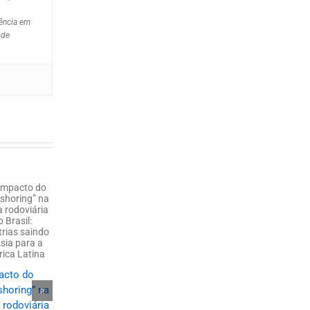
iência em
 de
Cabotagem e
transporte
acto do
Logística
rodoviário:
shoring” na
colaborativa:
entenda essa
 rodoviária