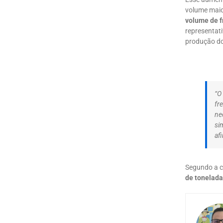
volume maio
volume de f
representat
produção do
“O
fr
ne
si
af
Segundo a c
de tonelada