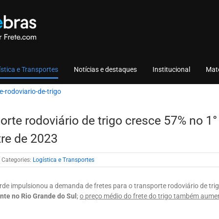
stica e Transportes
Notícias e destaques
Institucional
Mate
orte rodoviário de trigo cresce 57% no 1°
tre de 2023
Categories:
Logística e Transportes
rde impulsionou a demanda de fretes para o transporte rodoviário de trig
nte no Rio Grande do Sul
;
o preço médio do frete do trigo também aum