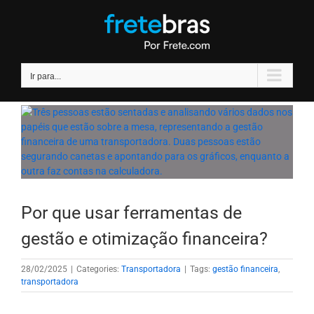
Ir
para
o
conteúdo
Ir para...
Por que usar ferramentas de
gestão e otimização financeira?
28/02/2025
|
Categories:
Transportadora
|
Tags:
gestão financeira
,
transportadora