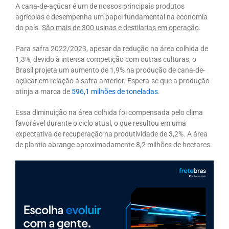
A cana-de-açúcar é um de nossos principais produtos
agrícolas e desempenha um papel fundamental na economia
do país.
São mais de 300 usinas e destilarias em operação
.
Para safra 2022/2023, apesar da redução na área colhida de
1,3%, devido à intensa competição com outras culturas, o
Brasil projeta um aumento de 1,9% na produção de cana-de-
açúcar em relação à safra anterior. Espera-se que a produção
atinja a marca de
596,1 milhões de toneladas
.
Essa diminuição na área colhida foi compensada pelo clima
favorável durante o ciclo atual, o que resultou em uma
expectativa de recuperação na produtividade de 3,2%. A área
de plantio abrange aproximadamente 8,2 milhões de hectares.