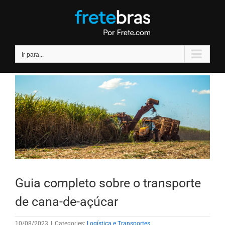
Ir
para
o
conteúdo
Ir para...
Guia completo sobre o transporte
de cana-de-açúcar
10/08/2023
|
Categories:
Logística e Transportes