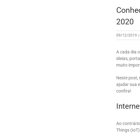
Conheç
2020
09/12/2019
|
A cada dia o
ideias, port
muito import
Neste post, 
ajudar sua e
confira!
Intern
Ao contrário
Things (IoT)