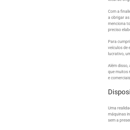
Com a final
a obrigar a
menciona tod
preciso elab
Para cumpri
veículos de 
lucrativo, u
Além disso, 
que muitos 
e comerciais
Dispos
Uma realida
máquinas in
sem a prese