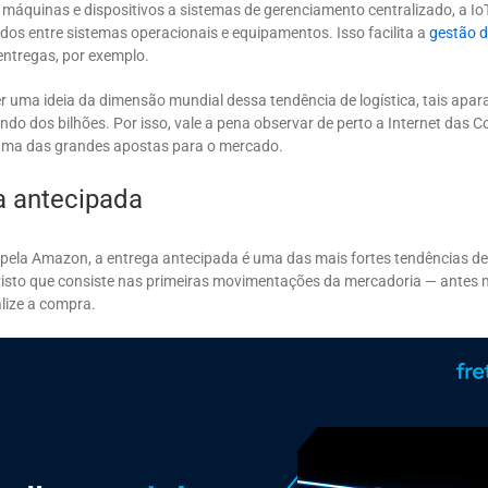
 máquinas e dispositivos a sistemas de gerenciamento centralizado, a Io
dos entre sistemas operacionais e equipamentos. Isso facilita a
gestão d
entregas, por exemplo.
r uma ideia da dimensão mundial dessa tendência de logística, tais apar
do dos bilhões. Por isso, vale a pena observar de perto a Internet das Co
 uma das grandes apostas para o mercado.
a antecipada
pela Amazon, a entrega antecipada é uma das mais fortes tendências de 
visto que consiste nas primeiras movimentações da mercadoria — antes
nalize a compra.