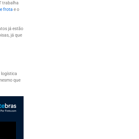
T trabalha
e frota
e o
atos já estão
isas, já que
logística
 mesmo que