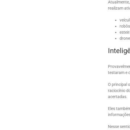
Atualmente, 
realizam at
veícu
robôs
estei
drone
Intelig
Provavelment
testaram e 
O principal 
raciocínio 
acertadas.
Eles também
informações
Nesse sentid