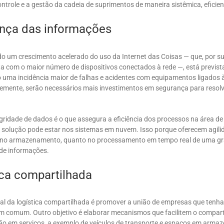
controle e a gestão da cadeia de suprimentos de maneira sistêmica, eficien
nça das informações
o um crescimento acelerado do uso da Internet das Coisas — que, por su
ta com o maior número de dispositivos conectados à rede —, está previst
 uma incidência maior de falhas e acidentes com equipamentos ligados 
mente, serão necessários mais investimentos em segurança para resolv
gridade de dados é o que assegura a eficiência dos processos na área de
 a solução pode estar nos sistemas em nuvem. Isso porque oferecem agili
 no armazenamento, quanto no processamento em tempo real de uma g
de informações.
ica compartilhada
tral da logística compartilhada é promover a união de empresas que tenh
em comum. Outro objetivo é elaborar mecanismos que facilitem o compar
ção em serviços, a exemplo de veículos de transporte e espaços em armaz