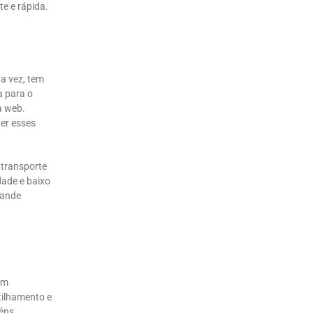
te e rápida.
a vez, tem
a para o
à web.
er esses
 transporte
dade e baixo
rande
am
tilhamento e
éns.