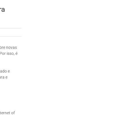
ra
obre novas
Por isso, é
mado e
ura e
ternet of