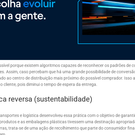
ossível porque existem algoritmos capazes de reconhecer os padrões de
ntes. Assim, caso percebam que há uma grande possibilidade de conversã
do ao centro de distribuição mais próximo do possível comprador. Isso
o cliente, pois diminui o tempo de espera da entrega.
ca reversa (sustentabilidade)
ransportes e logística desenvolveu essa prática com o objetivo de garanti
 produtos e as embalagens plásticas tivessem uma destinação apropria
ras, trata-se de uma ação de recolhimento que parte do consumidor fina
gem.