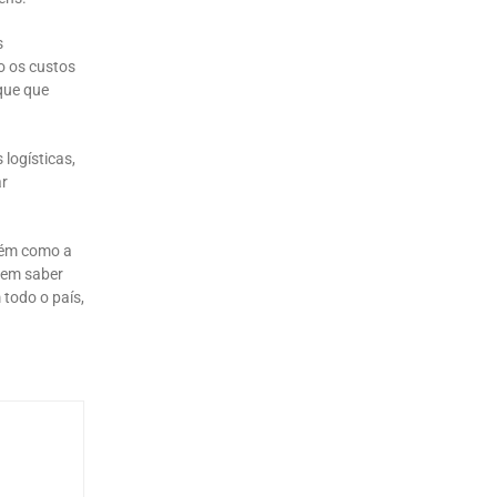
s
o os custos
que que
logísticas,
ar
mbém como a
o em saber
todo o país,