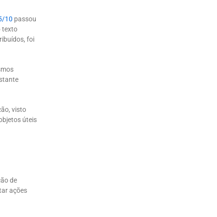
5/10
passou
 texto
ibuídos, foi
esmos
astante
ão, visto
bjetos úteis
ção de
tar ações