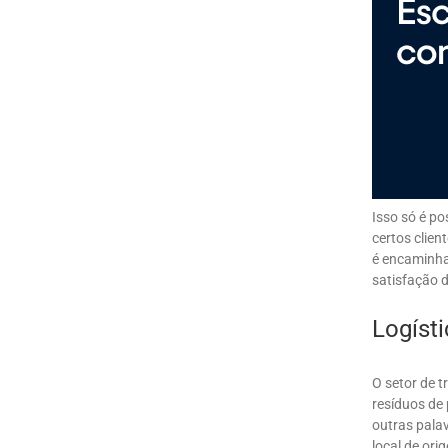
Isso só é p
certos clie
é encaminha
satisfação d
Logísti
O setor de t
resíduos de
outras palav
local de ori