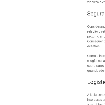
viabiliza o 
Segura
Considerand
relação dire
próximo ano
Consequente
desafios.
Como a inte
e logística,
custo tanto
quantidade 
Logíst
A ideia cen
interesses 
a participa