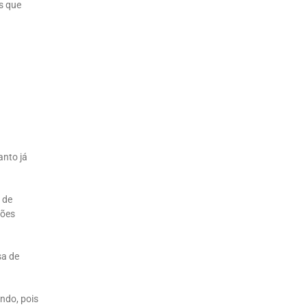
es que
anto já
 de
sões
sa de
undo, pois