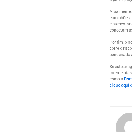
Atualmente,
caminhões. 
e aumentando
conectam as
Por fim, o n
corre o risc
condenado a
Se este art
Internet das
como a
Fre
clique aqui 