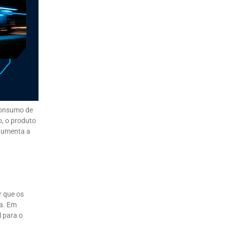
 consumo de
o, o produto
 aumenta a
r que os
da. Em
l para o