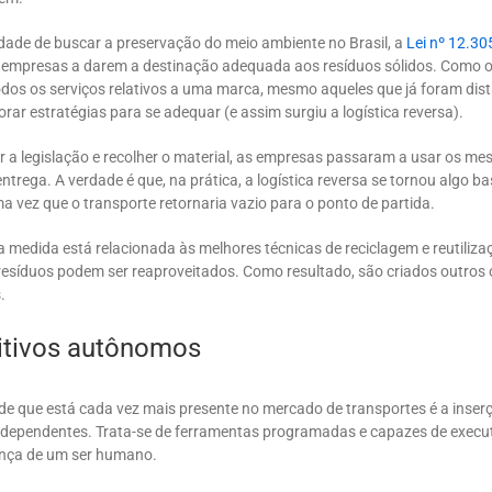
idade de buscar a preservação do meio ambiente no Brasil, a
Lei nº 12.30
s empresas a darem a destinação adequada aos resíduos sólidos. Como o
os os serviços relativos a uma marca, mesmo aqueles que já foram distr
orar estratégias para se adequar (e assim surgiu a logística reversa).
r a legislação e recolher o material, as empresas passaram a usar os m
entrega. A verdade é que, na prática, a logística reversa se tornou algo b
ma vez que o transporte retornaria vazio para o ponto de partida.
a medida está relacionada às melhores técnicas de reciclagem e reutilizaç
resíduos podem ser reaproveitados. Como resultado, são criados outros o
.
itivos autônomos
de que está cada vez mais presente no mercado de transportes é a inser
dependentes. Trata-se de ferramentas programadas e capazes de execu
nça de um ser humano.