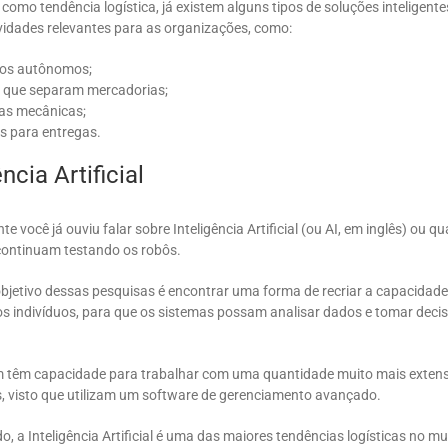
como tendência logística, já existem alguns tipos de soluções inteligent
ividades relevantes para as organizações, como:
los autônomos;
 que separam mercadorias;
ras mecânicas;
s para entregas.
ência Artificial
e você já ouviu falar sobre Inteligência Artificial (ou AI, em inglês) ou qu
continuam testando os robôs.
objetivo dessas pesquisas é encontrar uma forma de recriar a capacidade
dos indivíduos, para que os sistemas possam analisar dados e tomar deci
 têm capacidade para trabalhar com uma quantidade muito mais exten
, visto que utilizam um software de gerenciamento avançado.
o, a Inteligência Artificial é uma das maiores tendências logísticas no m