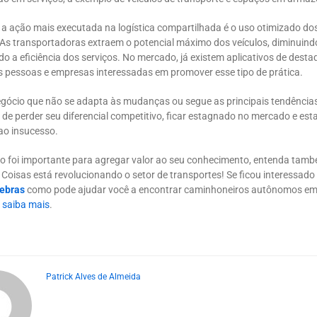
 a ação mais executada na logística compartilhada é o uso otimizado do
As transportadoras extraem o potencial máximo dos veículos, diminuind
 a eficiência dos serviços. No mercado, já existem aplicativos de desta
 pessoas e empresas interessadas em promover esse tipo de prática.
egócio que não se adapta às mudanças ou segue as principais tendências 
o de perder seu diferencial competitivo, ficar estagnado no mercado e est
o insucesso.
igo foi importante para agregar valor ao seu conhecimento, entenda ta
 Coisas está revolucionando o setor de transportes! Se ficou interessad
tebras
como pode ajudar você a encontrar caminhoneiros autônomos em 
e saiba mais
.
Patrick Alves de Almeida