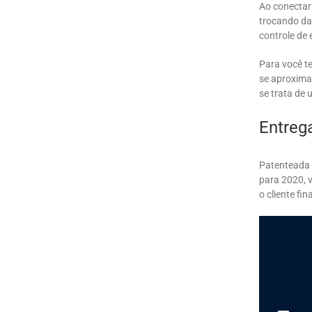
Ao conectar
trocando da
controle de 
Para você te
se aproximan
se trata de
Entreg
Patenteada 
para 2020, 
o cliente fi