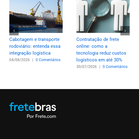
Cabotagem e transporte
Contratação de frete
rodoviário: entenda essa
online: como a
integração logística
tecnologia reduz custos
logísticos em até 30%
04/08/2026
|
0 Comentários
30/07/2026
|
0 Comentários