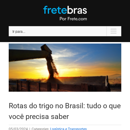
Ir
para
o
conteúdo
Ir para...
Rotas do trigo no Brasil: tudo o que
você precisa saber
05/03/2024
|
Categories:
Logística e Transportes