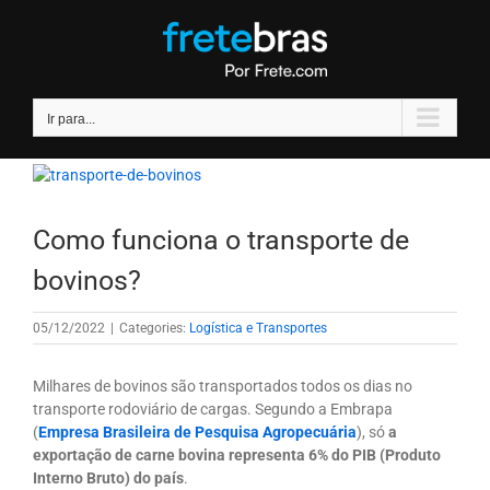
Ir
para
o
conteúdo
Ir para...
Como funciona o transporte de
bovinos?
05/12/2022
|
Categories:
Logística e Transportes
Milhares de bovinos são transportados todos os dias no
transporte rodoviário de cargas. Segundo a Embrapa
(
Empresa Brasileira de Pesquisa Agropecuária
), só
a
exportação de carne bovina representa 6% do PIB (Produto
Interno Bruto) do país
.