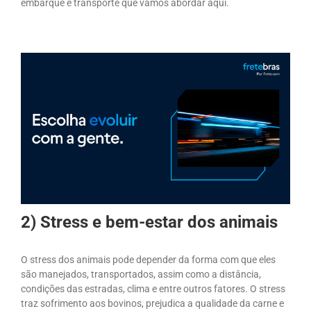
embarque e transporte que vamos abordar aqui.
2) Stress e bem-estar dos animais
O stress dos animais pode depender da forma com que eles
são manejados, transportados, assim como a distância,
condições das estradas, clima e entre outros fatores. O stress
traz sofrimento aos bovinos, prejudica a qualidade da carne e