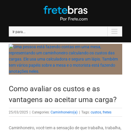
Ir
para
o
conteúdo
Ir para...
Como avaliar os custos e as
vantagens ao aceitar uma carga?
25/03/2025
|
Categories:
Caminhoneiro(a)
|
Tags:
custos
,
fretes
Caminhoneiro, você tem a sensação de que trabalha, trabalha,