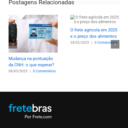
Postagens Relacionadas
O frete agrícola em 2025
e o preço dos alimentos
24/02/2025
|
0 Comentários
Mudança na pontuação
da CNH: o que esperar?
08/05/2025
|
0 Comentários