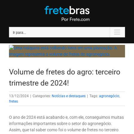
Ir
para
o
conteúdo
Ir para...
Volume de fretes do agro: terceiro
trimestre de 2024!
13/12/2024
|
Categories:
Notícias e destaques
|
Tags:
agronegócio
,
fretes
O ano de 2024 está acabando e, com ele, conseguimos muitas
informações importantes sobre o setor do agronegócio.
Assim, que tal saber como foi o volume de fretes no terceiro