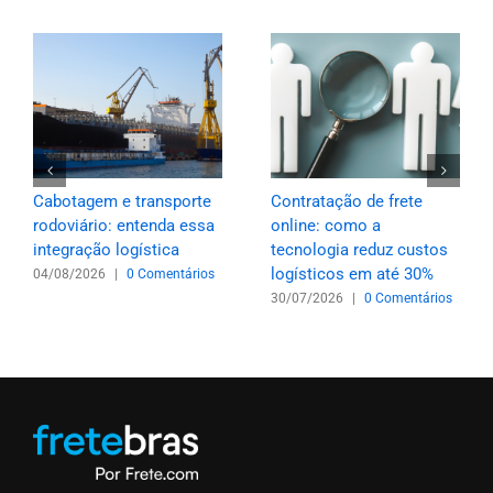
Cabotagem e transporte
Contratação de frete
rodoviário: entenda essa
online: como a
integração logística
tecnologia reduz custos
logísticos em até 30%
04/08/2026
|
0 Comentários
30/07/2026
|
0 Comentários