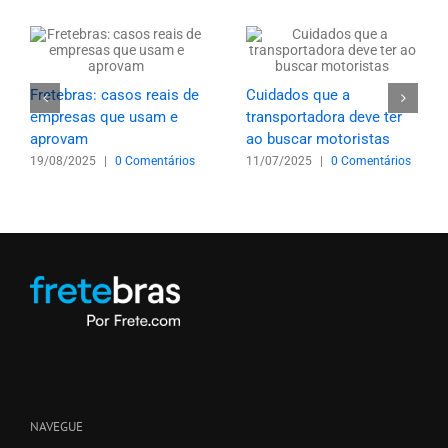
Fretebras: casos reais de
Cuidados que a
empresas que usam e
transportadora deve ter
aprovam
ao buscar motoristas
19/08/2025
|
0 Comentários
11/07/2025
|
0 Comentários
NAVEGUE