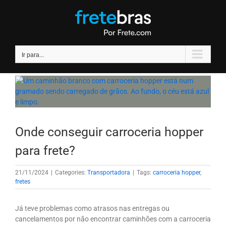
Ir
para
o
conteúdo
Ir para...
Onde conseguir carroceria hopper
para frete?
21/11/2024
|
Categories:
Transportadora
|
Tags:
carroceria hopper
,
fretes
Já teve problemas como atrasos nas entregas ou
cancelamentos por não encontrar caminhões com a carroceria