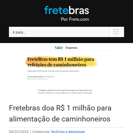
Ir
para
o
conteúdo
Ir para...
Fretebras doa R$ 1 milhão para
alimentação de caminhoneiros
04/05/2020
|
Categories:
Notícias e destaques