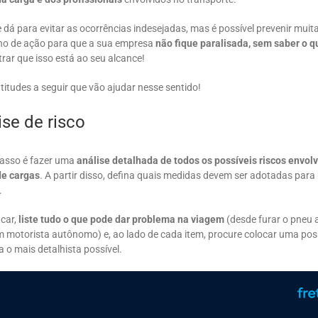
dá para evitar as ocorrências indesejadas, mas é possível prevenir muit
ano de ação para que a sua empresa
não fique paralisada, sem saber o q
ar que isso está ao seu alcance!
atitudes a seguir que vão ajudar nesse sentido!
ise de risco
passo é fazer uma
análise detalhada de todos os possíveis riscos envol
de cargas
. A partir disso, defina quais medidas devem ser adotadas para
.
car,
liste tudo o que pode dar problema na viagem
(desde furar o pneu 
m motorista autônomo) e, ao lado de cada item, procure colocar uma pos
a o mais detalhista possível.