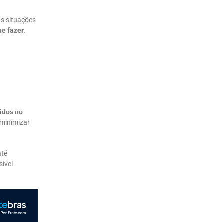
as situações
ue fazer
.
vidos no
 minimizar
até
sível