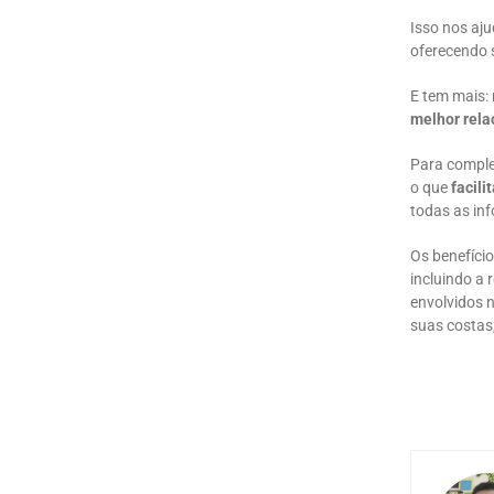
Isso nos aj
oferecendo 
E tem mais:
melhor rela
Para comple
o que
facili
todas as in
Os benefíci
incluindo a 
envolvidos n
suas costas