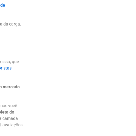
 de
a da carga.
emissa, que
ristas
do mercado
?
amos você
pleta do
a camada
l, avaliações