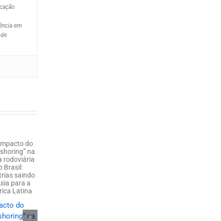
ucação
iência em
 de
Cabotagem e
transporte
acto do
Logística
rodoviário:
shoring” na