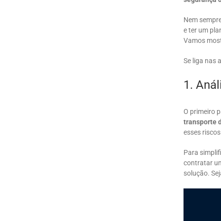
Nem sempre 
e ter um pl
Vamos mostr
Se liga nas 
1. Anál
O primeiro 
transporte 
esses riscos
Para simplifi
contratar u
solução. Sej