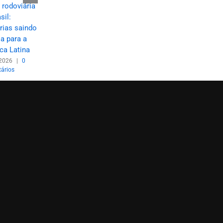
colaborativa:
entenda essa
 rodoviária
como pequenas
integração
sil:
transportadoras
logística
rias saindo
estão dividindo
a para a
04/08/2026
|
0
armazéns para
Comentários
ca Latina
competir com
2026
|
0
gigantes
ários
14/07/2026
|
0
Comentários