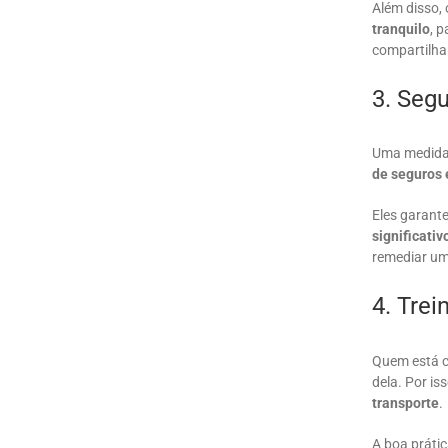
Além disso, 
tranquilo
, 
compartilha
3. Seg
Uma medida 
de seguros 
Eles garante
significativ
remediar um
4. Tre
Quem está c
dela. Por is
transporte
.
A boa práti