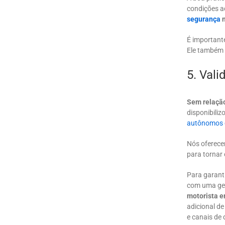
condições a
segurança
n
É important
Ele também 
5. Val
Sem relação
disponibiliz
autônomos 
Nós oferec
para tornar 
Para garant
com uma ger
motorista e
adicional de
e canais de