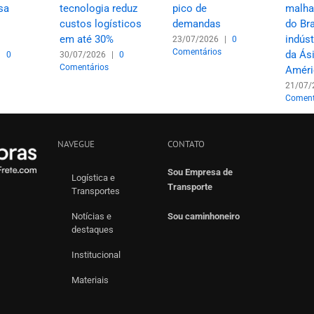
sa
tecnologia reduz
pico de
malha
custos logísticos
demandas
do Bra
em até 30%
indúst
23/07/2026
|
0
Comentários
da Ási
|
0
30/07/2026
|
0
Comentários
Améri
21/07/
Coment
NAVEGUE
CONTATO
Sou Empresa de
Logística e
Transporte
Transportes
Notícias e
Sou caminhoneiro
destaques
Institucional
Materiais