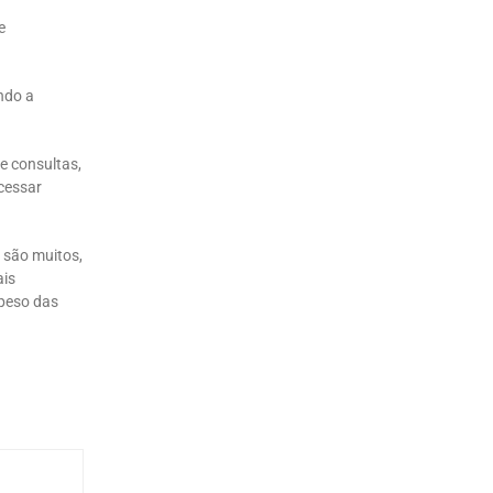
e
ndo a
e consultas,
acessar
 são muitos,
ais
 peso das