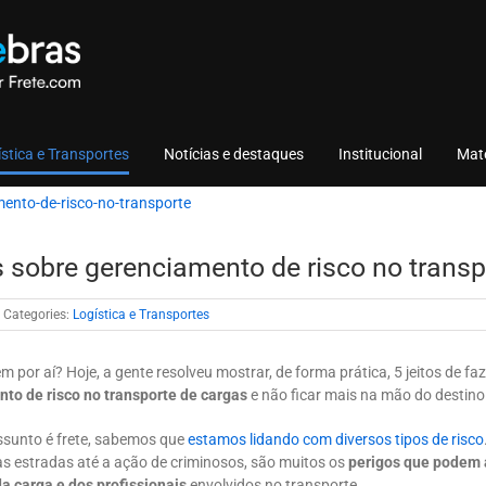
stica e Transportes
Notícias e destaques
Institucional
Mate
s sobre gerenciamento de risco no transp
Categories:
Logística e Transportes
m por aí? Hoje, a gente resolveu mostrar, de forma prática, 5 jeitos de fa
to de risco no transporte de cargas
e não ficar mais na mão do destino
sunto é frete, sabemos que
estamos lidando com diversos tipos de risco
as estradas até a ação de criminosos, são muitos os
perigos que podem 
a carga e dos profissionais
envolvidos no transporte.