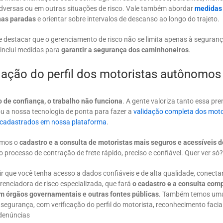
dversas ou em outras situações de risco. Vale também abordar
medidas
as paradas
e orientar sobre intervalos de descanso ao longo do trajeto.
e destacar que o gerenciamento de risco não se limita apenas à seguranç
inclui medidas para
garantir a segurança dos caminhoneiros
.
idação do perfil dos motoristas autônomos
 de confiança, o trabalho não funciona
. A gente valoriza tanto essa pr
ou a nossa tecnologia de ponta para fazer a
validação completa dos moto
cadastrados em nossa plataforma
.
emos o
cadastro e a consulta de motoristas mais seguros e acessíveis 
o processo de contração de frete rápido, preciso e confiável. Quer ver só
ir que você tenha acesso a dados confiáveis e de alta qualidade, conect
enciadora de risco especializada, que fará
o cadastro e a consulta com
m órgãos governamentais e outras fontes públicas
. Também temos um
 segurança, com verificação do perfil do motorista, reconhecimento facia
 denúncias