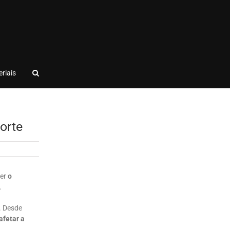
riais
orte
zer
o
.
. Desde
afetar a