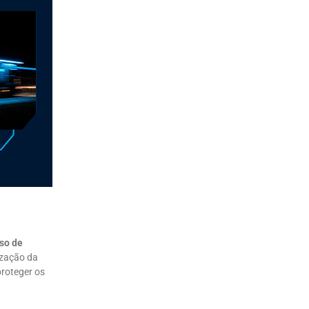
so de
ização da
proteger os