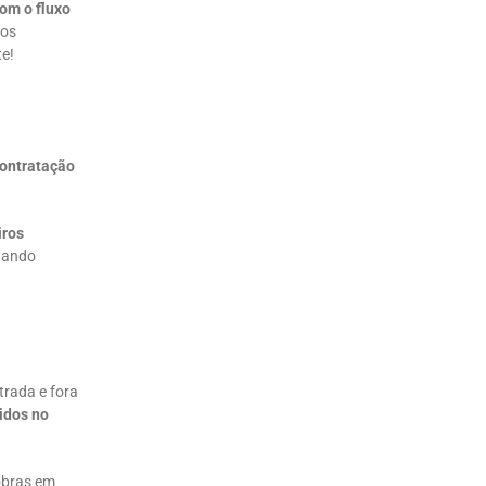
om o fluxo
ros
te!
ontratação
iros
ntando
trada e fora
idos no
obras em