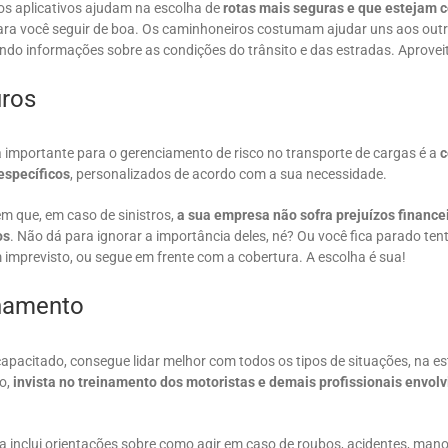
os aplicativos ajudam na escolha de
rotas mais seguras e que estejam c
para você seguir de boa. Os caminhoneiros costumam ajudar uns aos out
ndo informações sobre as condições do trânsito e das estradas. Aprovei
uros
importante para o gerenciamento de risco no transporte de cargas é a
c
específicos
, personalizados de acordo com a sua necessidade.
m que, em caso de sinistros,
a sua empresa não sofra prejuízos finance
os
. Não dá para ignorar a importância deles, né? Ou você fica parado te
 imprevisto, ou segue em frente com a cobertura. A escolha é sua!
inamento
apacitado, consegue lidar melhor com todos os tipos de situações, na es
so,
invista no treinamento dos motoristas e demais profissionais envolv
ca inclui orientações sobre como agir em caso de roubos, acidentes, man