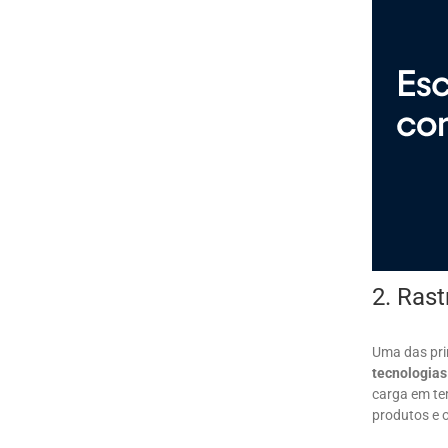
2. Ras
Uma das pri
tecnologias
carga em te
produtos e o