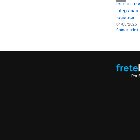
colaborativa:
entenda es
malha rodoviária
como pequenas
integração
do Brasil:
transportadoras
logística
indústrias saindo
estão dividindo
da Ásia para a
04/08/2026
armazéns para
Comentários
América Latina
competir com
21/07/2026
|
0
gigantes
Comentários
14/07/2026
|
0
Comentários