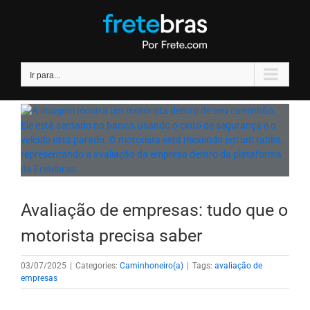
Ir
para
o
conteúdo
Ir para...
Avaliação de empresas: tudo que o
motorista precisa saber
03/07/2025
|
Categories:
Caminhoneiro(a)
|
Tags:
avaliação de
empresas