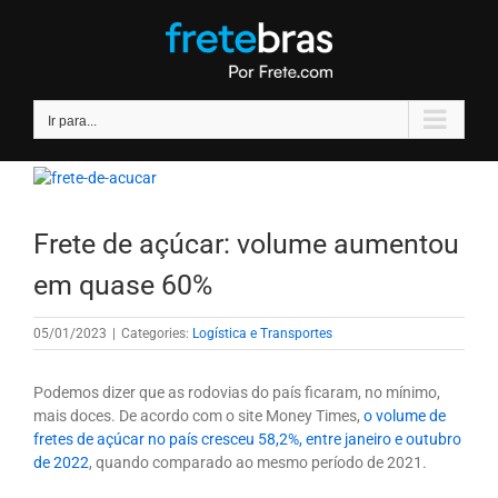
Ir
para
o
conteúdo
Ir para...
Frete de açúcar: volume aumentou
em quase 60%
05/01/2023
|
Categories:
Logística e Transportes
Podemos dizer que as rodovias do país ficaram, no mínimo,
mais doces. De acordo com o site Money Times,
o volume de
fretes de açúcar no país cresceu 58,2%, entre janeiro e outubro
de 2022
, quando comparado ao mesmo período de 2021.