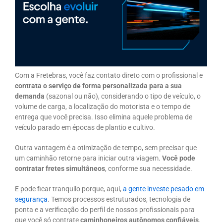
Com a Fretebras, você faz contato direto com o profissional e
contrata o serviço de forma personalizada para a sua
demanda
(sazonal ou não), considerando o tipo de veículo, o
volume de carga, a localização do motorista e o tempo de
entrega que você precisa. Isso elimina aquele problema de
veículo parado em épocas de plantio e cultivo.
Outra vantagem é a otimização de tempo, sem precisar que
um caminhão retorne para iniciar outra viagem.
Você pode
contratar fretes simultâneos
, conforme sua necessidade.
E pode ficar tranquilo porque, aqui,
a gente investe pesado em
segurança
. Temos processos estruturados, tecnologia de
ponta e a verificação do perfil de nossos profissionais para
que você só contrate
caminhoneiros autônomos confiáveis
.