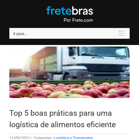
Ir
para
o
conteúdo
Ir para...
Top 5 boas práticas para uma
logística de alimentos eficiente
11/09/2023
|
Categories:
Logística e Transportes