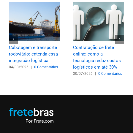
Cabotagem e transporte
Contratação de frete
rodoviário: entenda essa
online: como a
integração logística
tecnologia reduz custos
logísticos em até 30%
04/08/2026
|
0 Comentários
30/07/2026
|
0 Comentários