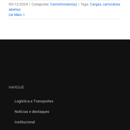
09/12/2024
|
Categories:
Caminhoneiro(a)
|
Tags:
Cargas
,
carrocerias
abertas
Ler Mais
NAVEGUE
Logística e Transportes
Notícias e destaques
Institucional